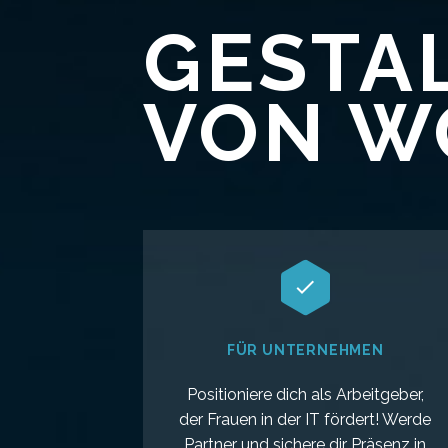
GESTAL
VON WO


FÜR UNTERNEHMEN
Positioniere dich als Arbeitgeber,
der Frauen in der IT fördert! Werde
Partner und sichere dir Präsenz in