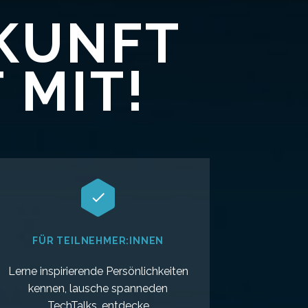
UKUNFT
 MIT!


FÜR TEILNEHMER:INNEN
Lerne inspirierende Persönlichkeiten
kennen, lausche spanneden
TechTalks, entdecke