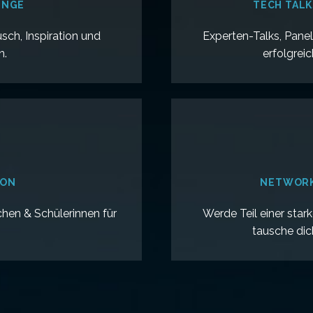
UNGE
TECH TALK
sch, Inspiration und
Experten-Talks, Pane
n.
erfolgrei
ION
NETWORK
chen & Schülerinnen für
Werde Teil einer sta
tausche dic