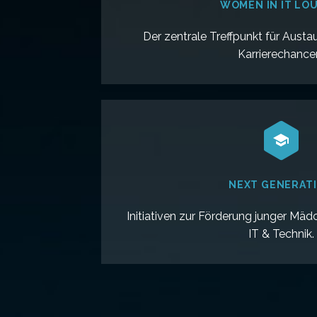
WOMEN IN IT LO
Der zentrale Treffpunkt für Austau
Karrierechance


NEXT GENERAT
Initiativen zur Förderung junger Mäd
IT & Technik.