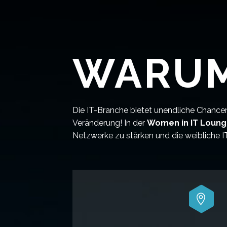
WARUM
Die IT-Branche bietet unendliche Chancen
Veränderung! In der
Women in IT Loun
Netzwerke zu stärken und die weibliche I

