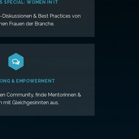
S SPECIAL: WOMEN IN IT
l-Diskussionen & Best Practices von
chen Frauen der Branche.


ING & EMPOWERMENT
rken Community, finde Mentorinnen &
h mit Gleichgesinnten aus.